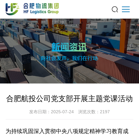
合肥航投公司党支部开展主题党课活动
发布日期：2025-07-24 浏览次数：2197
为持续巩固深入贯彻中央八项规定精神学习教育成