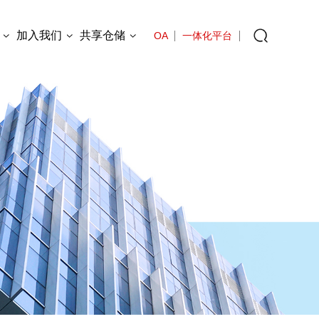
加入我们
共享仓储
OA
一体化平台