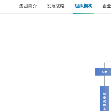
集团简介
发展战略
组织架构
企