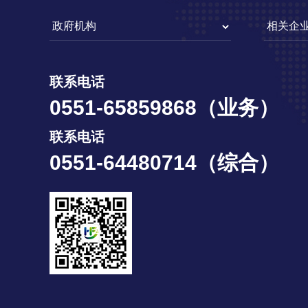
联系电话
0551-65859868（业务）
联系电话
0551-64480714（综合）