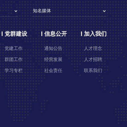
党群建设
信息公开
加入我们
党建工作
通知公告
人才理念
群团工作
经营发展
人才招聘
学习专栏
社会责任
联系我们