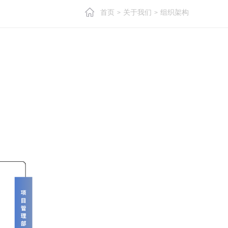
首页
关于我们
组织架构
>
>